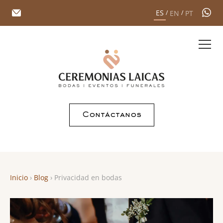
ES
EN
PT
/
/
Contáctanos
Inicio
›
Blog
›
Privacidad en bodas