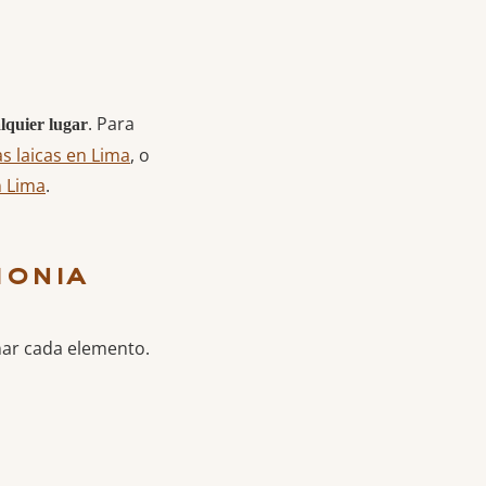
. Para
lquier lugar
s laicas en Lima
, o
n Lima
.
monia
ñar cada elemento.