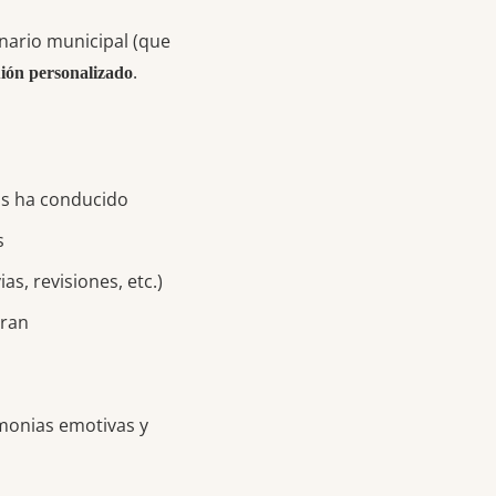
onario municipal (que
.
uión personalizado
as ha conducido
s
s, revisiones, etc.)
eran
emonias emotivas y