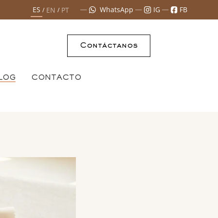
ES
WhatsApp
IG
FB
EN
PT
/
/
Contáctanos
LOG
CONTACTO