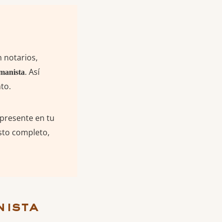
 notarios,
. Así
umanista
to.
 presente en tu
sto completo,
nista