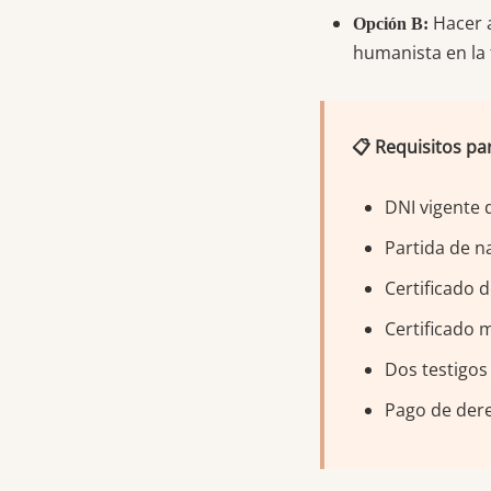
Hacer a
Opción B:
humanista en la 
📋 Requisitos pa
DNI vigente
Partida de n
Certificado d
Certificado 
Dos testigos
Pago de dere