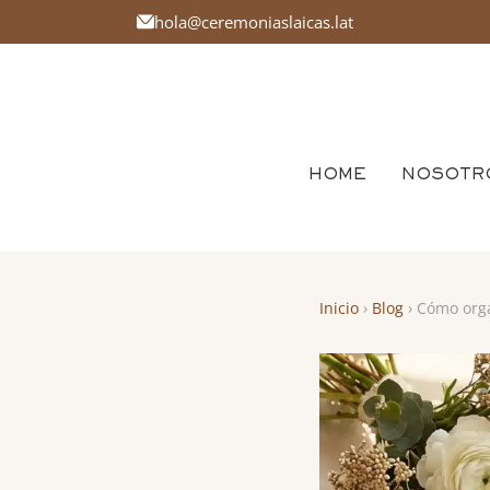
hola@ceremoniaslaicas.lat
HOME
NOSOTR
Inicio
›
Blog
› Cómo orga