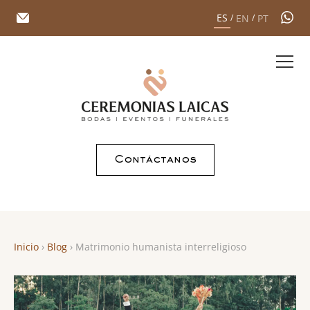
ES
EN
PT
/
/
Contáctanos
Inicio
›
Blog
›
Matrimonio humanista interreligioso